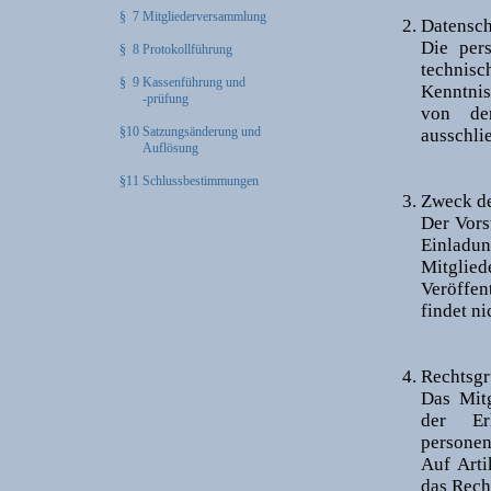
§ 7 Mitgliederversammlung
Datensch
Die per
§ 8 Protokollführung
techni
§ 9 Kassenführung und
Kenntnis
-prüfung
von den
§10 Satzungsänderung und
ausschli
Auflösung
§11 Schlussbestimmungen
Zweck de
Der Vors
Einladu
Mitgli
Veröffen
findet nic
Rechtsgr
Das Mitg
der Er
persone
Auf Arti
das Recht