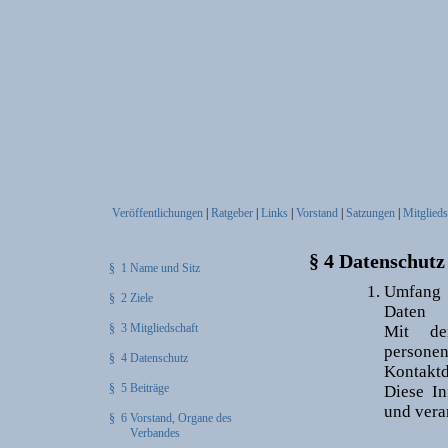
Veröffentlichungen
|
Ratgeber
|
Links
|
Vorstand
|
Satzungen
|
Mitglieds
§ 4 Datenschutz
§ 1 Name und Sitz
Umfang 
§ 2 Ziele
Daten
§ 3 Mitgliedschaft
Mit de
persone
§ 4 Datenschutz
Kontakt
§ 5 Beiträge
Diese I
und verar
§ 6 Vorstand, Organe des
Verbandes