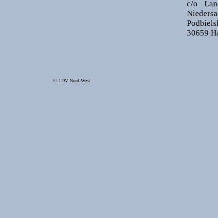
c/o Lan
Niedersa
Podbiels
30659 H
© LDV Nord-West