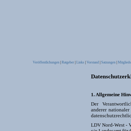
Veröffentlichungen
|
Ratgeber
|
Links
|
Vorstand
|
Satzungen
|
Mitglieds
Datenschutzerk
1. Allgemeine Hin
Der Verantwortli
anderer nationaler
datenschutzrechtli
LDV Nord-West - V
c/o Landesamt für