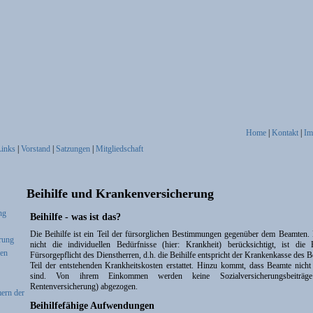
Home
|
Kontakt
|
Im
Links
|
Vorstand
|
Satzungen
|
Mitgliedschaft
Beihilfe und Krankenversicherung
ng
Beihilfe - was ist das?
Die Beihilfe ist ein Teil der fürsorglichen Bestimmungen gegenüber dem Beamten
rung
nicht die individuellen Bedürfnisse (hier: Krankheit) berücksichtigt, ist die
gen
Fürsorgepflicht des Dienstherren, d.h. die Beihilfe entspricht der Krankenkasse des 
Teil der entstehenden Krankheitskosten erstattet. Hinzu kommt, dass Beamte nicht 
sind. Von ihrem Einkommen werden keine Sozialversicherungsbeiträge 
Rentenversicherung) abgezogen.
ern der
Beihilfefähige Aufwendungen