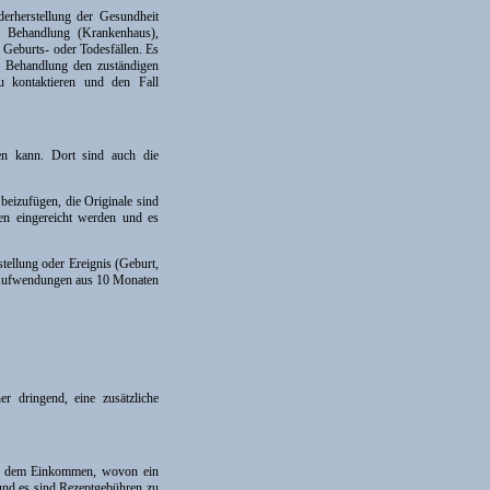
derherstellung der Gesundheit
re Behandlung (Krankenhaus),
eburts- oder Todesfällen. Es
en Behandlung den zuständigen
u kontaktieren und den Fall
en kann. Dort sind auch die
eizufügen, die Originale sind
en eingereicht werden und es
tellung oder Ereignis (Geburt,
ie Aufwendungen aus 10 Monaten
r dringend, eine zusätzliche
ach dem Einkommen, wovon ein
 und es sind Rezeptgebühren zu