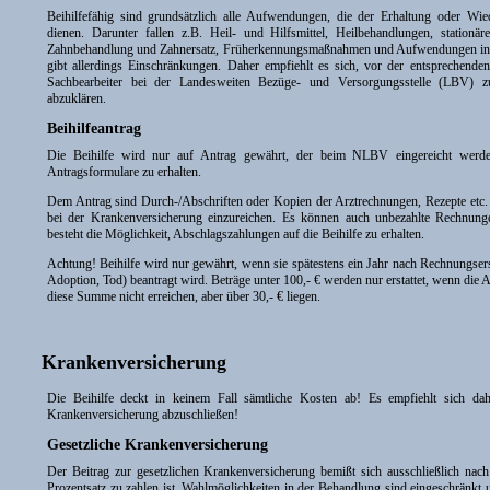
Beihilfefähig sind grundsätzlich alle Aufwendungen, die der Erhaltung oder Wie
dienen. Darunter fallen z.B. Heil- und Hilfsmittel, Heilbehandlungen, stationä
Zahnbehandlung und Zahnersatz, Früherkennungsmaßnahmen und Aufwendungen in G
gibt allerdings Einschränkungen. Daher empfiehlt es sich, vor der entsprechend
Sachbearbeiter bei der Landesweiten Bezüge- und Versorgungsstelle (LBV) z
abzuklären.
Beihilfeantrag
Die Beihilfe wird nur auf Antrag gewährt, der beim NLBV eingereicht werd
Antragsformulare zu erhalten.
Dem Antrag sind Durch-/Abschriften oder Kopien der Arztrechnungen, Rezepte etc. b
bei der Krankenversicherung einzureichen. Es können auch unbezahlte Rechnung
besteht die Möglichkeit, Abschlagszahlungen auf die Beihilfe zu erhalten.
Achtung! Beihilfe wird nur gewährt, wenn sie spätestens ein Jahr nach Rechnungsers
Adoption, Tod) beantragt wird. Beträge unter 100,- € werden nur erstattet, wenn d
diese Summe nicht erreichen, aber über 30,- € liegen.
Krankenversicherung
Die Beihilfe deckt in keinem Fall sämtliche Kosten ab! Es empfiehlt sich dahe
Krankenversicherung abzuschließen!
Gesetzliche Krankenversicherung
Der Beitrag zur gesetzlichen Krankenversicherung bemißt sich ausschließlich n
Prozentsatz zu zahlen ist. Wahlmöglichkeiten in der Behandlung sind eingeschränkt