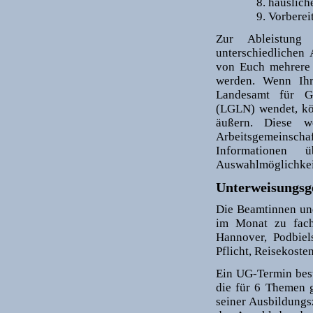
häuslich
Vorberei
Zur Ableistung 
unterschiedlichen 
von Euch mehrere 
werden. Wenn Ihr
Landesamt für G
(LGLN) wendet, kön
äußern. Diese w
Arbeitsgemeins
Informationen 
Auswahlmöglichkei
Unterweisungsg
Die Beamtinnen und
im Monat zu fac
Hannover, Podbiel
Pflicht, Reisekosten
Ein UG-Termin best
die für 6 Themen 
seiner Ausbildungs