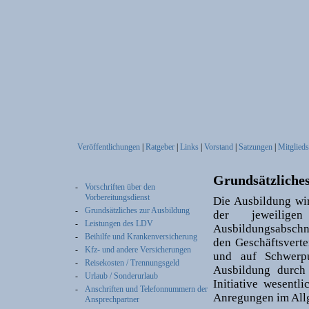
Veröffentlichungen
|
Ratgeber
|
Links
|
Vorstand
|
Satzungen
|
Mitglieds
Grundsätzliches
-
Vorschriften über den
Vorbereitungsdienst
Die Ausbildung wir
-
Grundsätzliches zur Ausbildung
der jeweilige
-
Leistungen des LDV
Ausbildungsabschni
-
Beihilfe und Krankenversicherung
den Geschäftsvert
-
Kfz- und andere Versicherungen
und auf Schwerpu
-
Reisekosten / Trennungsgeld
Ausbildung durch 
-
Urlaub / Sonderurlaub
Initiative wesent
-
Anschriften und Telefonnummern der
Anregungen im Al
Ansprechpartner