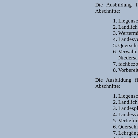
Die Ausbildung f
Abschnitte:
Liegensc
Ländlic
Werterm
Landesve
Querschn
Verwal
Niedersa
fachbezo
Vorberei
Die Ausbildung fü
Abschnitte:
Liegensc
Ländlic
Landespl
Landesv
Vertiefu
Querschn
Lehrgän