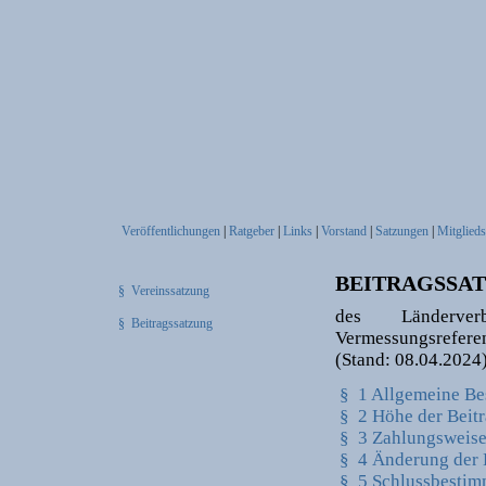
Veröffentlichungen
|
Ratgeber
|
Links
|
Vorstand
|
Satzungen
|
Mitglieds
BEITRAGSSA
§ Vereinssatzung
des Länderver
§ Beitragssatzung
Vermessungsrefere
(Stand: 08.04.2024
§ 1 Allgemeine B
§ 2 Höhe der Beit
§ 3 Zahlungsweis
§ 4 Änderung der 
§ 5 Schlussbesti